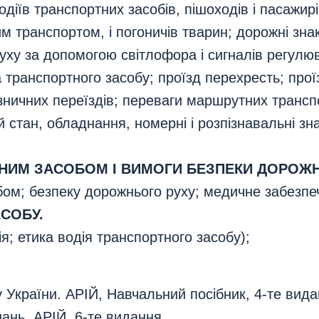
одіїв транспортних засобів, пішоходів і пасажирі
им транспортом, і погоничів тварин; дорожні зн
ху за допомогою світлофора і сигналів регулю
а транспортного засобу; проїзд перехресть; прої
зничних переїздів; переваги маршрутних трансп
й стан, обладнання, номерні і розпізнавальні зн
НИМ ЗАСОБОМ І ВИМОГИ БЕЗПЕКИ ДОРОЖН
ом; безпеку дорожнього руху; медичне забезпе
СОБУ.
ія; етика водія транспортного засобу);
 України. АРІЙ, Навчальний посібник, 4-те вид
нань. АРІЙ, 6-те видання