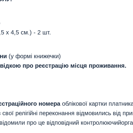
)
 х 4,5 см.) - 2 шт.
їни
(у формі книжечки)
відкою про реєстрацію місця проживання.
єстраційного номера
облікової картки платник
ез свої релігійні переконання відмовились від п
овідомили про це відповідний контролюючийорган