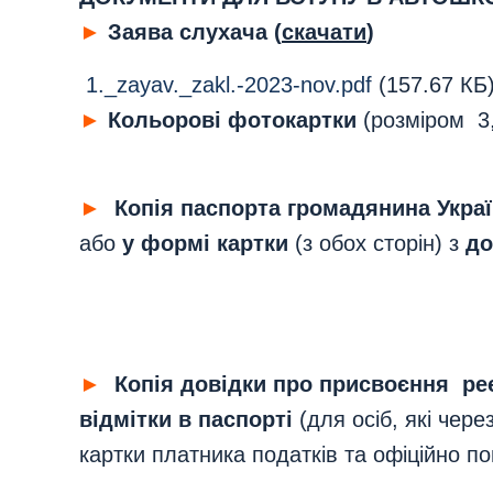
►
Заява слухача (
скачати
)
1._zayav._zakl.-2023-nov.pdf
(157.67 КБ
►
Кольорові фотокартки
(розміром 3,5
►
Копія паспорта громадянина Укра
або
у формі картки
(з обох сторін)
з
до
►
Копія довідки про присвоєння ре
відмітки в паспорті
(для осіб, які чер
картки платника податків та офіційно п