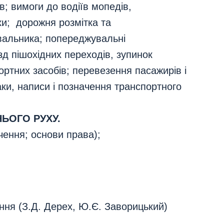
в; вимоги до водіїв мопедів,
аки; дорожня розмітка та
вальника; попереджувальні
зд пішохідних переходів, зупинок
ортних засобів; перевезення пасажирів і
аки, написи і позначення транспортного
ЬОГО РУХУ.
чення; основи права);
ання (З.Д. Дерех, Ю.Є. Заворицький)