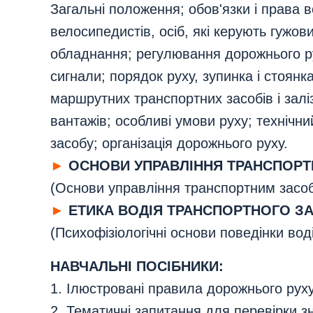
Загальні положення; обов'язки і права в
велосипедистів, осіб, які керують гужов
обладнання; регулювання дорожнього ру
сигнали; порядок руху, зупинка і стоянк
маршрутних транспортних засобів і залі
вантажів; особливі умови руху; технічни
засобу; організація дорожнього руху.
►
ОСНОВИ УПРАВЛІННЯ ТРАНСПОРТ
(Основи управління транспортним засоб
►
ЕТИКА ВОДІЯ ТРАНСПОРТНОГО ЗА
(Психофізіологічні основи поведінки вод
НАВЧАЛЬНІ ПОСІБНИКИ:
1. Ілюстровані правила дорожнього руху
2. Тематичні запитання для перевірки з